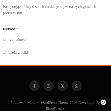
Fascynujące fakty o snach co dzieje się w naszych głowach
podczas snu
KATEGORIE
Aktualności
Ciekawostki
Pubnews - Modern WordPress Theme 2026.Developed By
BlazeThemes
.