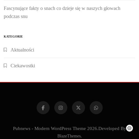
Fascynujące fakty o snach co dzieje się w naszych głowach
podczas snu
KATEGORIE
Aktualności
Ciekawostki
Pubnews - Modern WordPress Theme 2026.Developed By
BlazeThemes
.