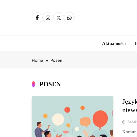
Skip
to
content
Aktualności
B
Home
Posen
POSEN
Języ
niewe
Redak
Komunik