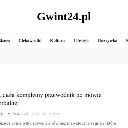
Gwint24.pl
iznes
Ciekawostki
Kultura
Lifestyle
Rozrywka
k ciała kompletny przewodnik po mowie
rbalnej
cja
2024-11-21
0
11 Mins
acja to nie tylko słowa, ale również niewidoczne sygnały, które