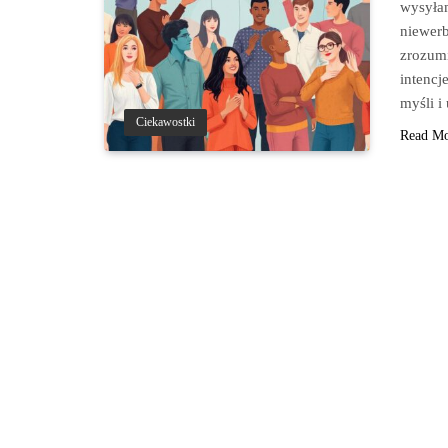
wysyłam
niewerb
zrozumi
intencj
myśli 
Ciekawostki
Read M